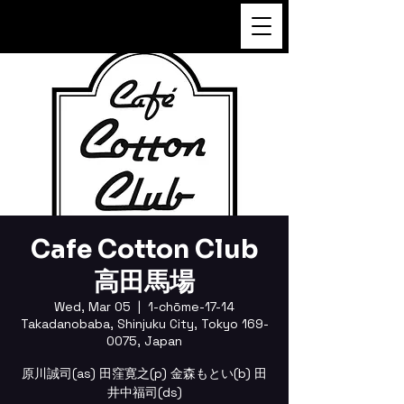
FUKUSHI TAINAKA
Cafe Cotton Club
高田馬場
Wed, Mar 05
  |  
1-chōme-17-14
Takadanobaba, Shinjuku City, Tokyo 169-
0075, Japan
原川誠司(as) 田窪寛之(p) 金森もとい(b) 田