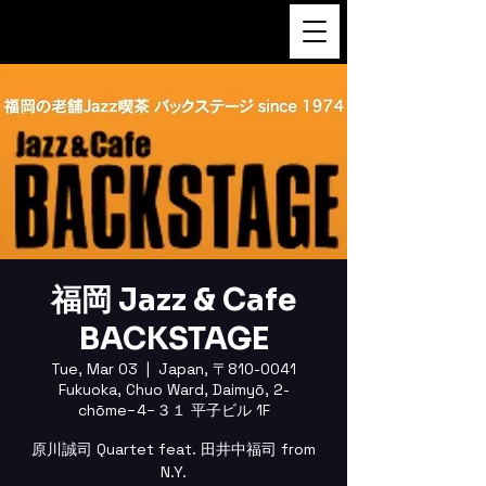
FUKUSHI TAINAKA
福岡 Jazz & Cafe
BACKSTAGE
Tue, Mar 03
  |  
Japan, 〒810-0041
Fukuoka, Chuo Ward, Daimyō, 2-
chōme−4−３１ 平子ビル 1F
原川誠司 Quartet feat. 田井中福司 from
N.Y.