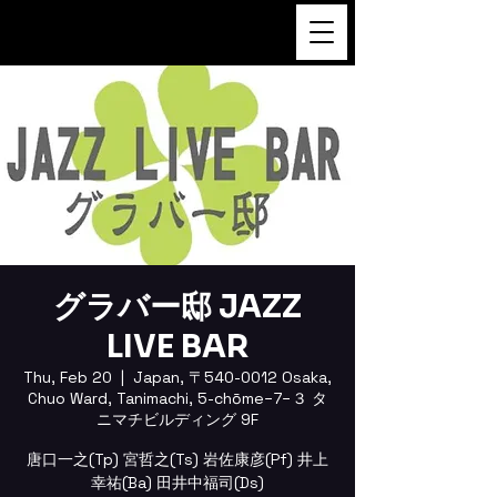
FUKUSHI TAINAKA
グラバー邸 JAZZ
LIVE BAR
Thu, Feb 20
  |  
Japan, 〒540-0012 Osaka,
Chuo Ward, Tanimachi, 5-chōme−7−３ タ
ニマチビルディング 9F
唐口一之(Tp) 宮哲之(Ts) 岩佐康彦(Pf) 井上
幸祐(Ba) 田井中福司(Ds)