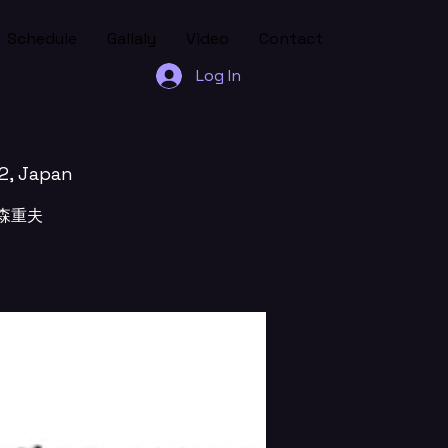
Schedule
Gallaly
Video
Contact
Log In
2, Japan
 森重夫