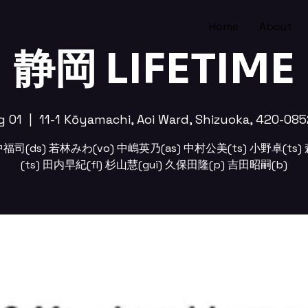
Home
About
静岡 LIFETIME
g 01
  |  
11-1 Kōyamachi, Aoi Ward, Shizuoka, 420-085
福司(ds) 若林みわ(vo) 中嶋英乃(as) 中村公美(ts) 小野卓(ts)
(ts) 田内早紀(fl) 杉山慧(gui) 久保田隆(p) 吉田昭嗣(b)