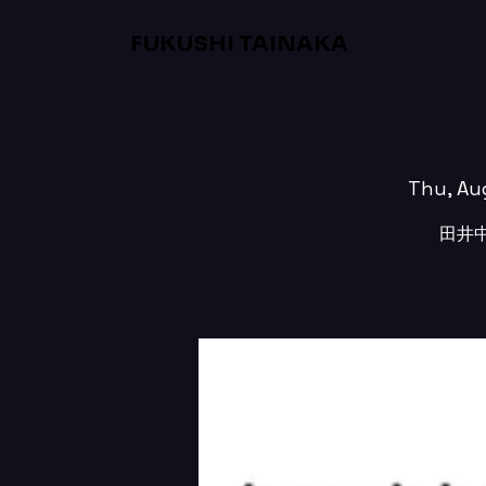
FUKUSHI TAINAKA
Thu, Au
田井中