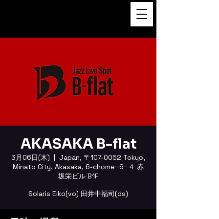
FUKUSHI TAINAKA 田井中福
司
AKASAKA B-flat
3月06日(木)
  |  
Japan, 〒107-0052 Tokyo,
Minato City, Akasaka, 6-chōme−6−４ 赤
坂栄ビル B1F
Solaris Eiko(vo) 田井中福司(ds)