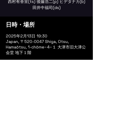
西村有香里(ts) 後藤浩二(p) ヒデタナカ(b)
田井中福司(ds)
日時・場所
2025年2月13日 19:30
Japan, 〒520-0047 Shiga, Otsu,
Hamaōtsu, 1-chōme−4−１ 大津市旧大津公
会堂 地下１階
イベントについて
bochi bochi♪Cafe & Music Bar
(Website)
bochi bochi♪Cafe & Music Bar
(Facebook)