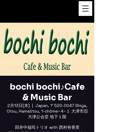
FUKUSHI TAINAKA 田井中福
司
bochi bochi♪Cafe
& Music Bar
2月13日(木)
  |  
Japan, 〒520-0047 Shiga,
Otsu, Hamaōtsu, 1-chōme−4−１ 大津市旧
大津公会堂 地下１階
田井中福司トリオ with 西村有香里