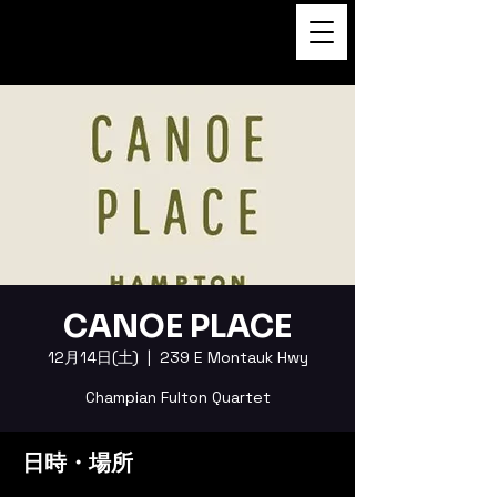
FUKUSHI TAINAKA 田井中福
司
CANOE PLACE
12月14日(土)
  |  
239 E Montauk Hwy
Champian Fulton Quartet
日時・場所