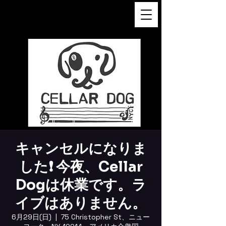
FUKUSHI TAINAKA 田井中福
司
キャンセルになりま
した❗️ 今夜、Cellar
Dogは休業です。ラ
イブはありません。
6月29日(日)
  |  
75 Christopher St、ニュー