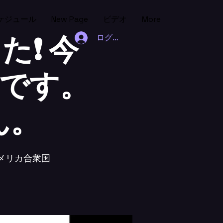
ケジュール
New Page
ビデオ
More
❗️ 今
ログイン
休業です。
ん。
、アメリカ合衆国