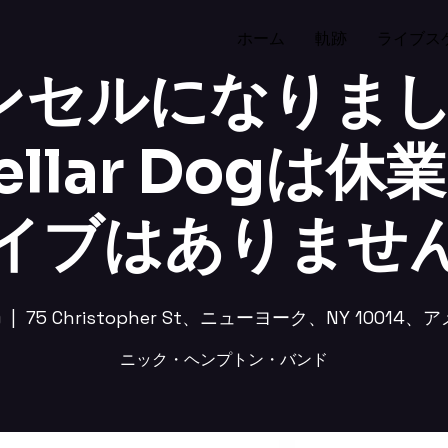
ホーム
軌跡
ライブス
セルになりました
llar Dogは
イブはありませ
)
  |  
75 Christopher St、ニューヨーク、NY 10014
ニック・ヘンプトン・バンド