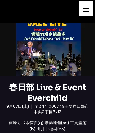
FUKUSHI TAINAKA 田井中福
司
春日部 Live & Event
Everchild
9月07日(土)
  |  
〒344-0067 埼玉県春日部市
中央2丁目5-13
宮崎カポネ信義(g) 齋藤達彌(as) 古賀圭侑
(b) 田井中福司(ds)