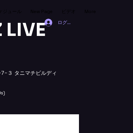
ケジュール
New Page
ビデオ
More
LIVE
ログイン
chōme−7−３ タニマチビルディ
s)