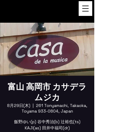
FUKUSHI TAINAKA 田井中福
司
富山 高岡市 カサデラ
ムジカ
8月29日(木)
  |  
261 Tonyamachi, Takaoka,
Toyama 933-0804, Japan
飯野ゆい(p) 谷中秀治(b) 辻裕也(ts)
KAJI(as) 田井中福司(dr)