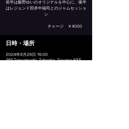
前半は飯野ゆいのオリジナルを中心に、後半
はレジェンド田井中福司とのジャムセッショ
ン
チャージ ￥4000
日時・場所
2024年8月29日 19:00
261 Tonyamachi, Takaoka, Toyama 933-
0804, Japan
イベントについて
casa de la musica