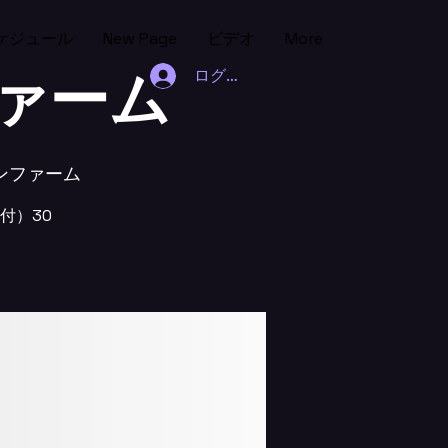
ケジュール
New Page
ビデオ
More
ァーム
ログイン
タンファーム
ク付）30