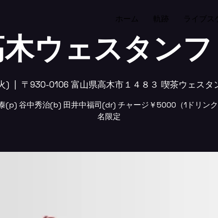
ホーム
軌跡
ライブス
高木ウェスタンフ
火)
  |  
〒930-0106 富山県高木市１４８３ 喫茶ウェス
(p) 谷中秀治(b) 田井中福司(dr) チャージ￥5000（1ドリン
名限定