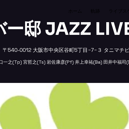
ホーム
軌跡
ライブス
ー邸 JAZZ LIVE
  
〒540-0012 大阪市中央区谷町5丁目−7−３ タニマチ
口一之(Tp) 宮哲之(Ts) 岩佐康彦(Pf) 井上幸祐(Ba) 田井中福司(D