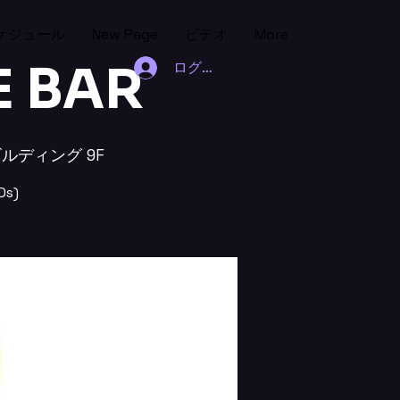
ケジュール
New Page
ビデオ
More
 BAR
ログイン
ビルディング 9F
s)