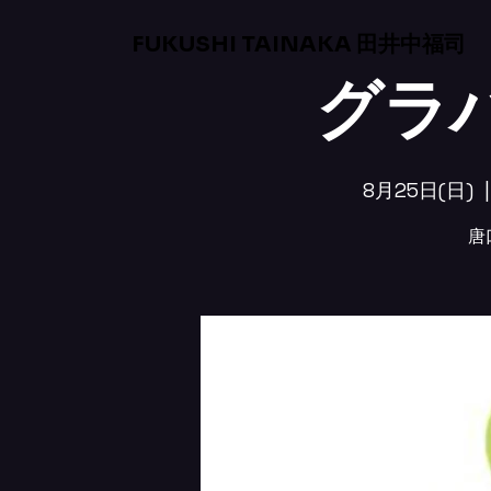
FUKUSHI TAINAKA 田井中福司
グラバ
8月25日(日)
  |
唐