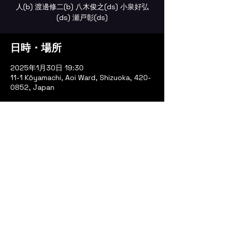
人(b) 渡邊修二(b) 八木俊之(ds) 小泉好弘
(ds) 瀬戸彰(ds)
日時・場所
2025年1月30日 19:30
11-1 Kōyamachi, Aoi Ward, Shizuoka, 420-
0852, Japan
イベントについて
Live info
LIFETIME Website