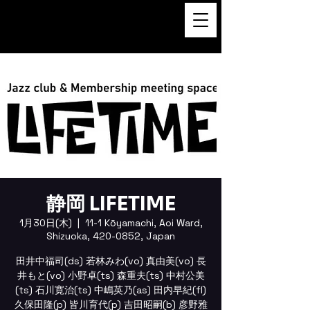
FUKUSHI TAINAKA 田井中福
司
静岡 LIFETIME
1月30日(木)
  |  
11-1 Kōyamachi, Aoi Ward,
Shizuoka, 420-0852, Japan
田井中福司(ds) 若林みわ(vo) 真由美(vo) 長
井もと(vo) 小野卓(ts) 森重夫(ts) 中村公美
(ts) 石川寛治(ts) 中嶋英乃(as) 田内早紀(fl)
久保田隆(p) 皆川育代(p) 吉田昭嗣(b) 彦野雅