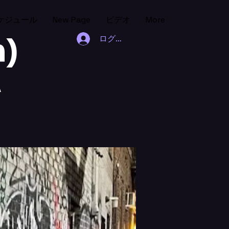
ケジュール
New Page
ビデオ
More
h)
ログイン
A