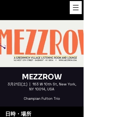
FUKUSHI TAINAKA 田井中福
司
MEZZROW
3月21日(土)
  |  
163 W 10th St, New York,
NY 10014, USA
Champian Fulton Trio
日時・場所