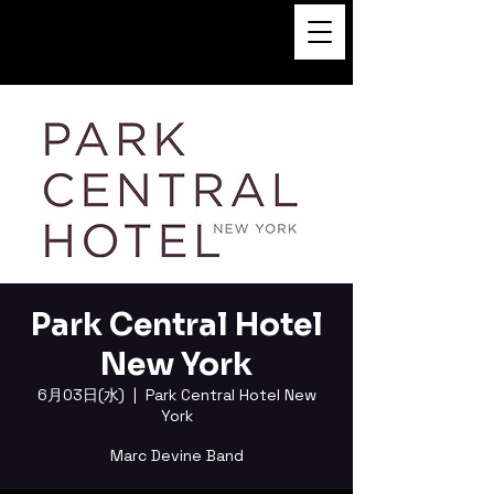
FUKUSHI TAINAKA 田井中福
司
Park Central Hotel
New York
6月03日(水)
  |  
Park Central Hotel New
York
Marc Devine Band