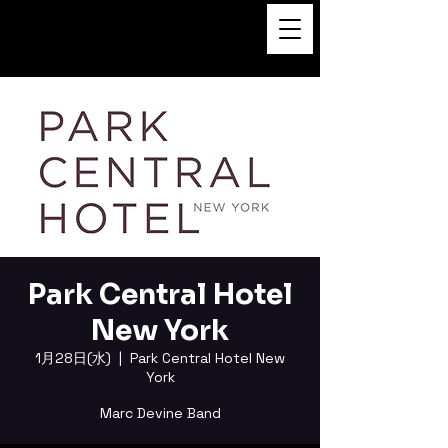
FUKUSHI TAINAKA 田井中福
司
Park Central Hotel
New York
1月28日(水)
  |  
Park Central Hotel New
York
Marc Devine Band