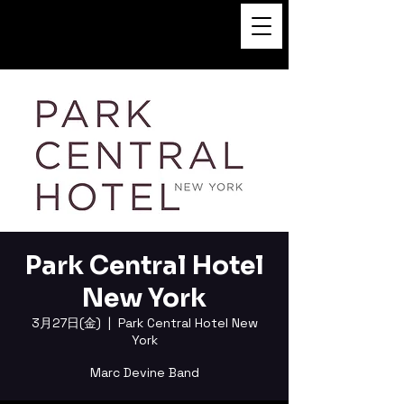
FUKUSHI TAINAKA 田井中福
司
Park Central Hotel
New York
3月27日(金)
  |  
Park Central Hotel New
York
Marc Devine Band