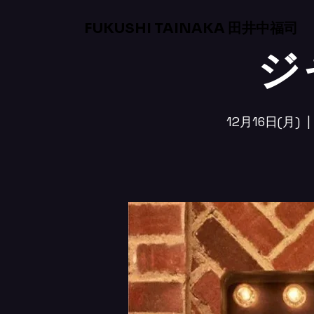
FUKUSHI TAINAKA 田井中福司
ジ
12月16日(月)
  | 