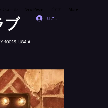
ケジュール
New Page
ビデオ
More
ラブ
ログイン
NY 10013, USA A