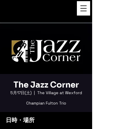
FUKUSHI TAINAKA 田井中福
司
The Jazz Corner
5月17日(土)
  |  
The Village at Wexford
Champian Fulton Trio
日時・場所