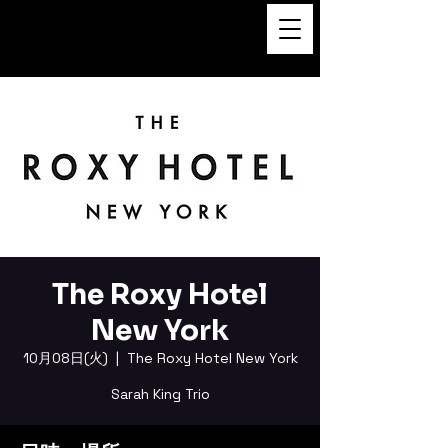
FUKUSHI TAINAKA 田井中福
司
The Roxy Hotel
New York
10月08日(火)
  |  
The Roxy Hotel New York
Sarah King Trio