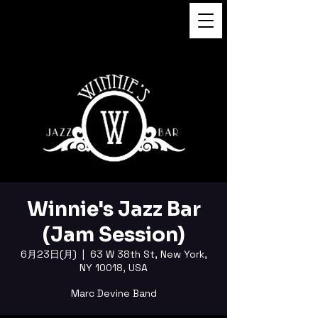
FUKUSHI TAINAKA 田井中福
司
Winnie's Jazz Bar
(Jam Session)
6月23日(月)
  |  
63 W 38th St, New York,
NY 10018, USA
Marc Devine Band